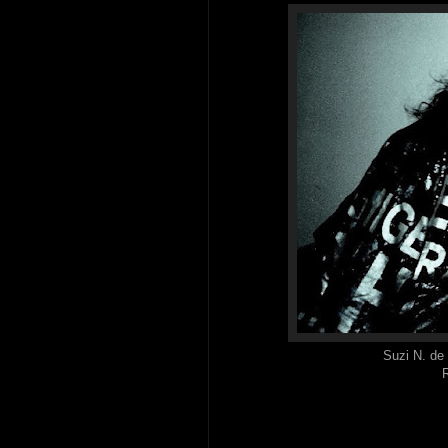
Suzi N. de
R