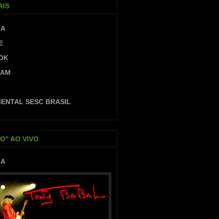
AIS
IA
E
OK
RAM
ENTAL SESC BRASIL
O" AO VIVO
IA