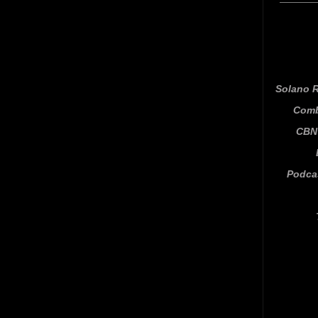
Solano R
Comb
CBN 
Podca