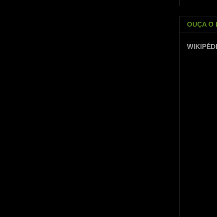
OUÇA O 
WIKIPÉD