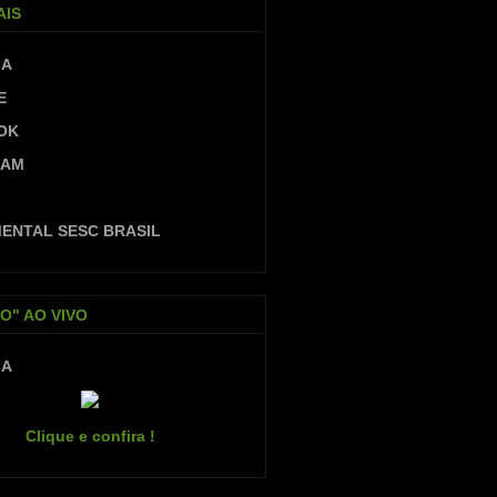
AIS
IA
E
OK
RAM
ENTAL SESC BRASIL
O" AO VIVO
IA
Clique e confira !