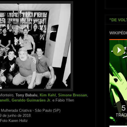
"DE VOL
WIKIPÉD
 Monteiro,
Tony Babalu
,
Kim Kehl
,
Simone Bressan
,
nelli
,
Geraldo Guimarães Jr
. e Fábio Yllen
l Mulherada Criativa - São Paulo (SP)
9 de junho de 2018
Foto Karen Holtz