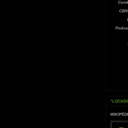
Comb
CBN 
Podca
"LOCKDO
WIKIPÉD