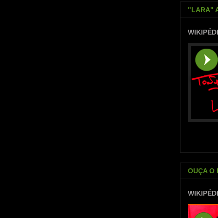
"LARA" 
WIKIPÉD
OUÇA O 
WIKIPÉD