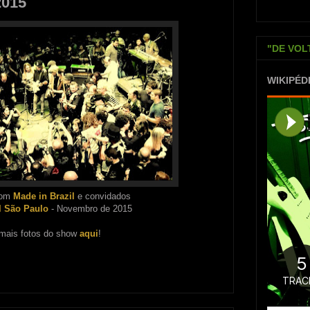
2015
"DE VOL
WIKIPÉD
om
Made in Brazil
e convidados
l São Paulo
- Novembro de 2015
 mais fotos do show
aqui
!