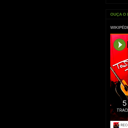
OUÇA O 
WIKIPÉD