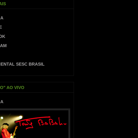
AIS
IA
E
OK
RAM
ENTAL SESC BRASIL
O" AO VIVO
IA