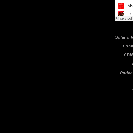
Solano R
Comb
CBN 
Podca