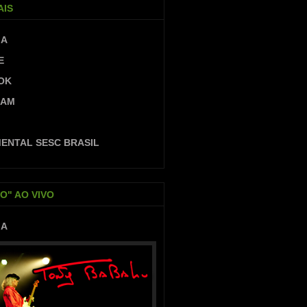
AIS
IA
E
OK
RAM
ENTAL SESC BRASIL
O" AO VIVO
IA