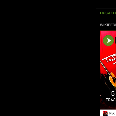
OUÇA O 
WIKIPÉD