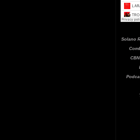
Solano R
Comb
CBN 
Podca