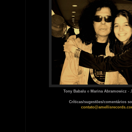
Tony Babalu
e
Marina Abramowicz
- 
Críticas/sugestões/comentários so
contato@amellisrecords.co